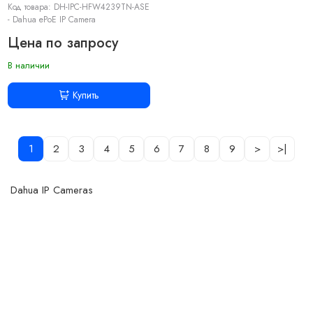
Код товара: DH-IPC-HFW4239TN-ASE
- Dahua ePoE IP Camera
Цена по запросу
В наличии
Купить
1
2
3
4
5
6
7
8
9
>
>|
Dahua IP Cameras