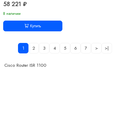
58 221 ₽
В наличии
Купить
1
2
3
4
5
6
7
>
>|
Cisco Router ISR 1100