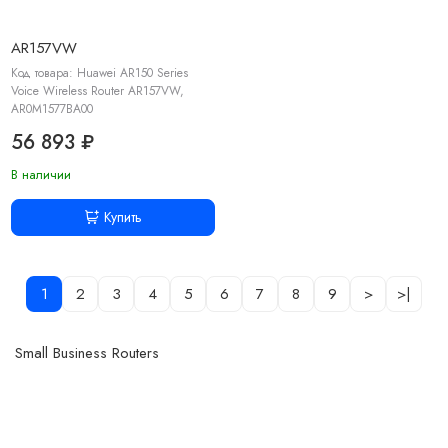
AR157VW
Код товара: Huawei AR150 Series
Voice Wireless Router AR157VW,
AR0M1577BA00
56 893 ₽
В наличии
Купить
1
2
3
4
5
6
7
8
9
>
>|
Small Business Routers