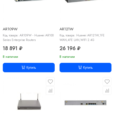
AR109W
AR121W
Код товара: AR109W - Huawei AR100
Код товара: Huawei AR121W,1FE
Series Enterprise Routers
WAN,4FE LAN,WIFI 2.4G
18 891 ₽
26 196 ₽
В наличии
В наличии
Купить
Купить