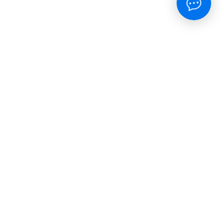
окупателям
тправка
ицензия
оглашение