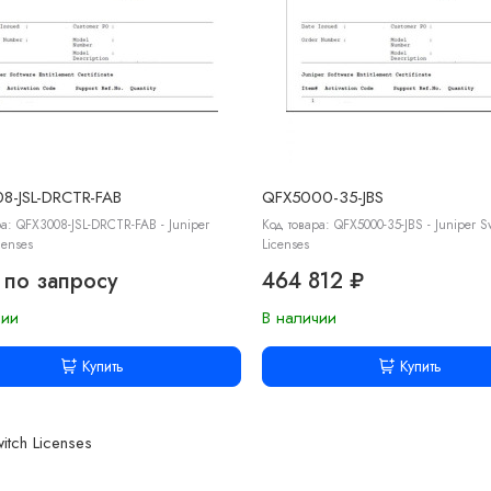
8-JSL-DRCTR-FAB
QFX5000-35-JBS
а: QFX3008-JSL-DRCTR-FAB - Juniper
Код товара: QFX5000-35-JBS - Juniper S
censes
Licenses
 по запросу
464 812 ₽
чии
В наличии
Купить
Купить
witch Licenses