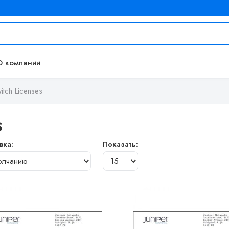
О компании
witch Licenses
s
вка:
Показать: