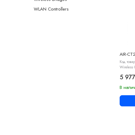
WLAN Controllers
AIR-CT
Код това
Wireless 
5 977
В нали