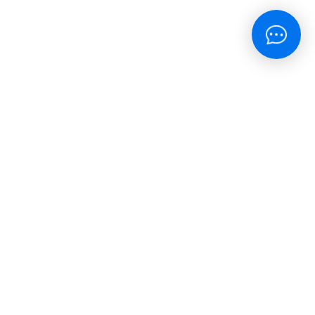
окупателям
тправка
ицензия
оглашение