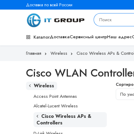
Доставка по всей России
Доставка
Сервисный центр
Наш адрес
Каталог
Главная
Wireless
Cisco Wireless APs & Control
Cisco WLAN Controlle
Сортиро
Wireless
Access Point Antennas
Alcatel-Lucent Wireless
Cisco Wireless APs &
Controllers
D-Link Wireless