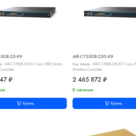
5508-25-K9
AIR-CT5508-250-K9
а: AIR-CT5508-25-K9 Cisco 5500 Series
Код товара: AIR-CT5508-250-K9 Cisco 5
Controller
Wireless Controller
347 ₽
2 465 872 ₽
чии
В наличии
Купить
Купить