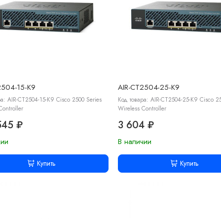
2504-15-K9
AIR-CT2504-25-K9
а: AIR-CT2504-15-K9 Cisco 2500 Series
Код товара: AIR-CT2504-25-K9 Cisco 25
Controller
Wireless Controller
545 ₽
3 604 ₽
чии
В наличии
Купить
Купить