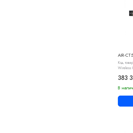
AIR-CT
Код товар
Wireless 
383 
В нали