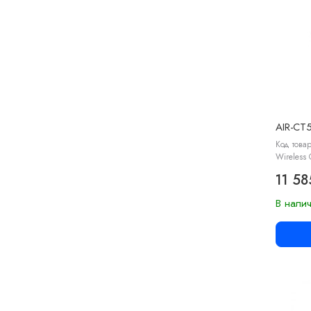
AIR-CT
Код това
Wireless 
11 58
В нали