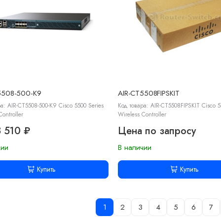
5508-500-K9
AIR-CT5508FIPSKIT
а: AIR-CT5508-500-K9 Cisco 5500 Series
Код товара: AIR-CT5508FIPSKIT Cisco 5
Controller
Wireless Controller
 510 ₽
Цена по запросу
чии
В наличии
Купить
Купить
1
2
3
4
5
6
7