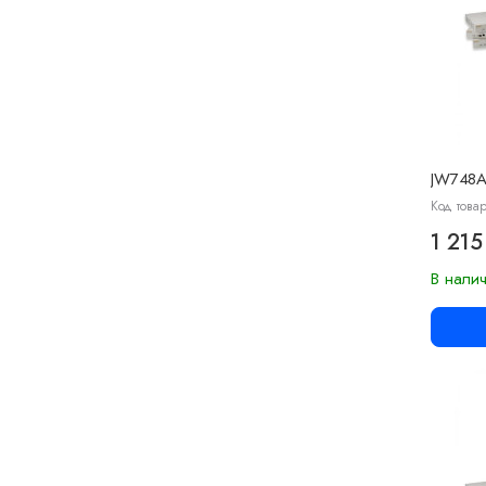
JW748
Код товар
1 215
В нали