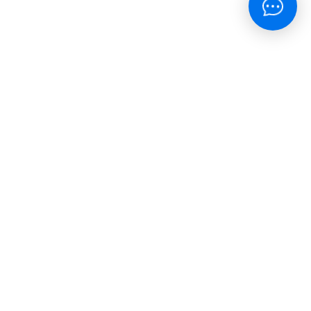
окупателям
тправка
ицензия
оглашение