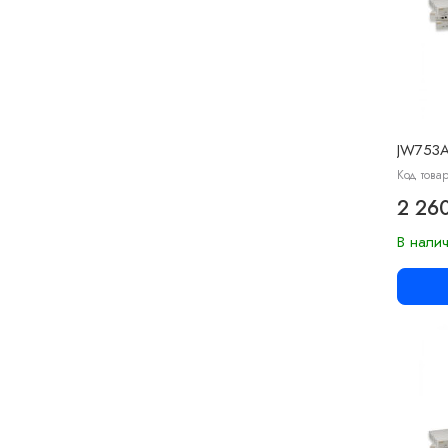
JW753
Код товар
2 26
В нали