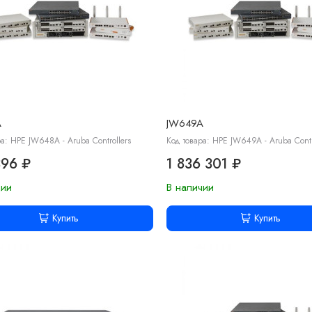
A
JW649A
ра: HPE JW648A - Aruba Controllers
Код товара: HPE JW649A - Aruba Contr
396 ₽
1 836 301 ₽
чии
В наличии
Купить
Купить