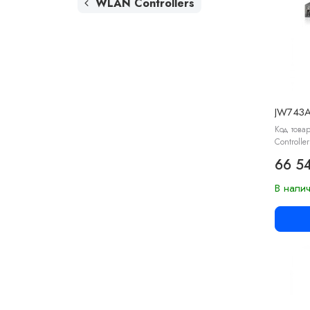
WLAN Controllers
JW743
Код това
Controller
66 5
В нали