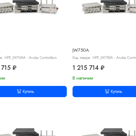
A
JW750A
а: HPE JW748A - Aruba Controllers
Код товара: HPE JW750A - Aruba Contro
 715 ₽
1 215 714 ₽
чии
В наличии
Купить
Купить