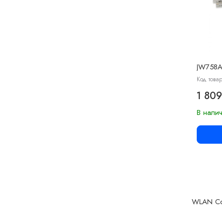
JW758
Код товар
1 809
В нали
WLAN Con