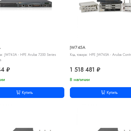
A
JW745A
ра: JW743A - HPE Aruba 7200 Series
Код товара: HPE JW745A - Aruba Contro
s
44 ₽
1 518 481 ₽
чии
В наличии
Купить
Купить