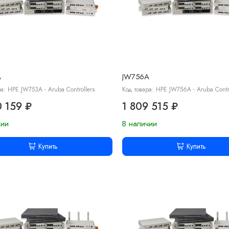
A
JW756A
а: HPE JW753A - Aruba Controllers
Код товара: HPE JW756A - Aruba Contro
0 159 ₽
1 809 515 ₽
чии
В наличии
Купить
Купить