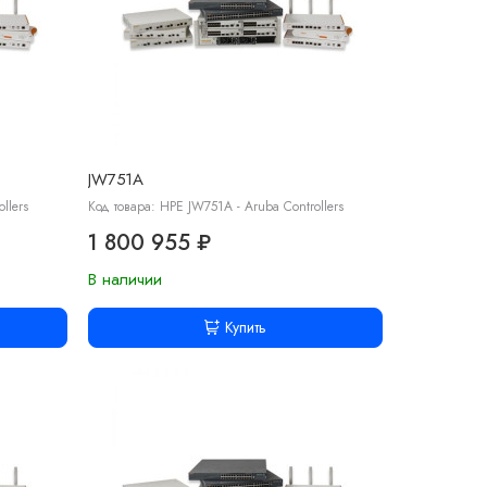
JW751A
llers
Код товара: HPE JW751A - Aruba Controllers
1 800 955 ₽
В наличии
Купить