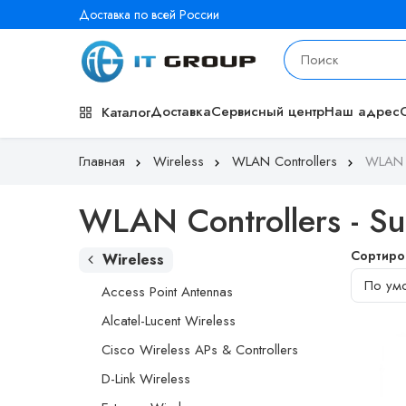
Доставка по всей России
Доставка
Сервисный центр
Наш адрес
Каталог
Главная
Wireless
WLAN Controllers
WLAN C
WLAN Controllers - S
Сортиро
Wireless
Access Point Antennas
Alcatel-Lucent Wireless
Cisco Wireless APs & Controllers
D-Link Wireless