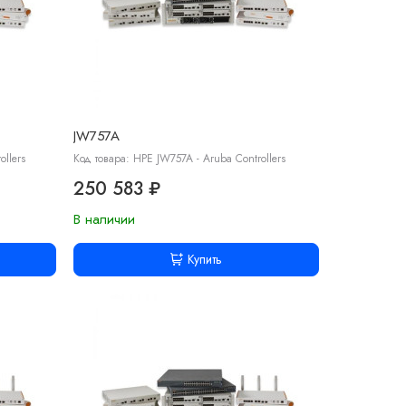
JW757A
llers
Код товара: HPE JW757A - Aruba Controllers
250 583 ₽
В наличии
Купить