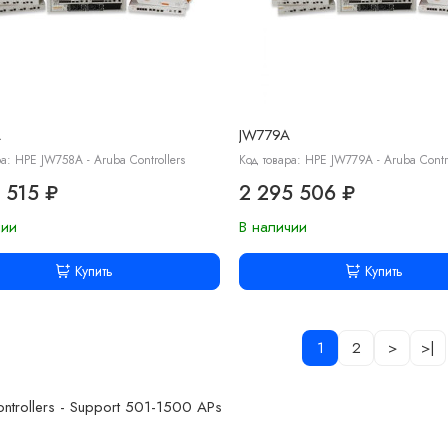
A
JW779A
а: HPE JW758A - Aruba Controllers
Код товара: HPE JW779A - Aruba Contro
 515 ₽
2 295 506 ₽
чии
В наличии
Купить
Купить
1
2
>
>|
trollers - Support 501-1500 APs