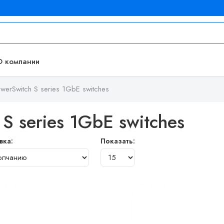
О компании
werSwitch S series 1GbE switches
S series 1GbE switches
вка:
Показать: