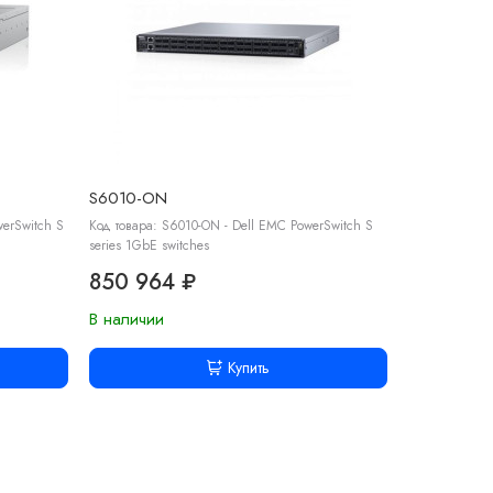
S6010-ON
erSwitch S
Код товара: S6010-ON - Dell EMC PowerSwitch S
series 1GbE switches
850 964 ₽
В наличии
Купить