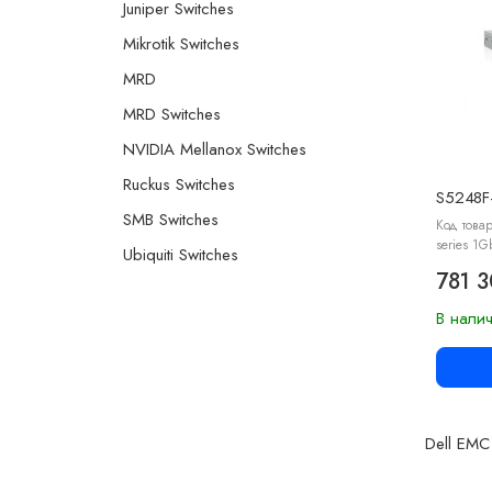
Juniper Switches
Mikrotik Switches
MRD
MRD Switches
NVIDIA Mellanox Switches
Ruckus Switches
S5248
SMB Switches
Код това
series 1G
Ubiquiti Switches
781 
В нали
Dell EMC