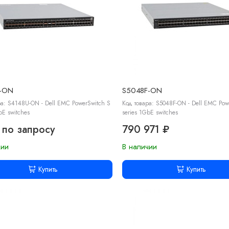
U-ON
S5048F-ON
ра: S4148U-ON - Dell EMC PowerSwitch S
Код товара: S5048F-ON - Dell EMC Pow
bE switches
series 1GbE switches
 по запросу
790 971 ₽
чии
В наличии
Купить
Купить