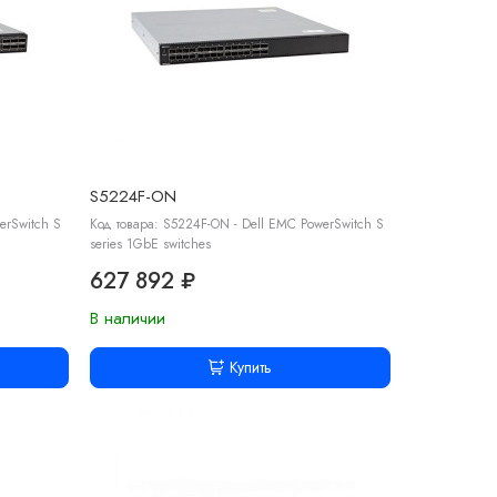
S5224F-ON
erSwitch S
Код товара: S5224F-ON - Dell EMC PowerSwitch S
series 1GbE switches
627 892 ₽
В наличии
Купить