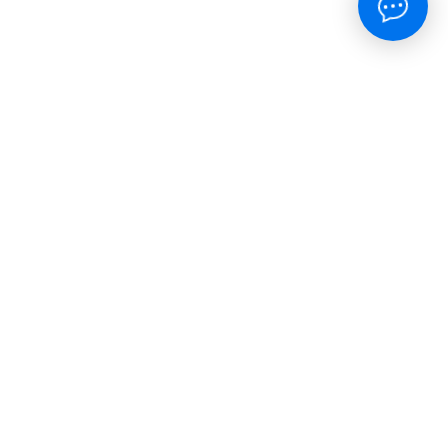
окупателям
тправка
ицензия
оглашение