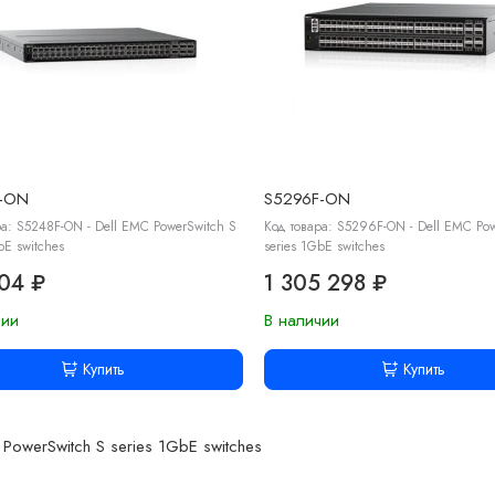
F-ON
S5296F-ON
ра: S5248F-ON - Dell EMC PowerSwitch S
Код товара: S5296F-ON - Dell EMC Pow
bE switches
series 1GbE switches
304 ₽
1 305 298 ₽
чии
В наличии
Купить
Купить
 PowerSwitch S series 1GbE switches