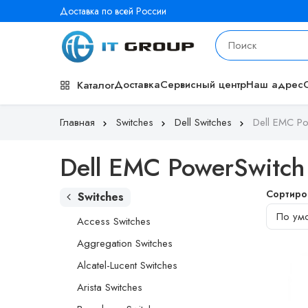
Доставка по всей России
Доставка
Сервисный центр
Наш адрес
Каталог
Главная
Switches
Dell Switches
Dell EMC Po
Dell EMC PowerSwitch 
Сортиро
Switches
Access Switches
Aggregation Switches
Alcatel-Lucent Switches
Arista Switches