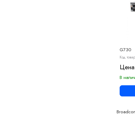
G730
Код това
Цена
В нали
Broadcom