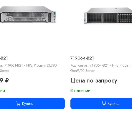
-B21
719064-B21
а: 719061-B21 - HPE ProLiant DL380
Код товара: 719064-B21 - HPE ProLian
Server
Gen9/10 Server
9 ₽
Цена по запросу
чии
В наличии
Купить
Купить