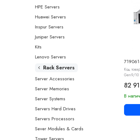
HPE Servers
Huawei Servers
Inspur Servers
Juniper Servers
Kits
Lenovo Servers
719061
Rack Servers
Код товар
Gen9/10 
Server Accessories
82 91
Server Memories
В нали
Server Systems
Servers Hard Drives
Servers Processors
Sever Modules & Cards
Tower Servers