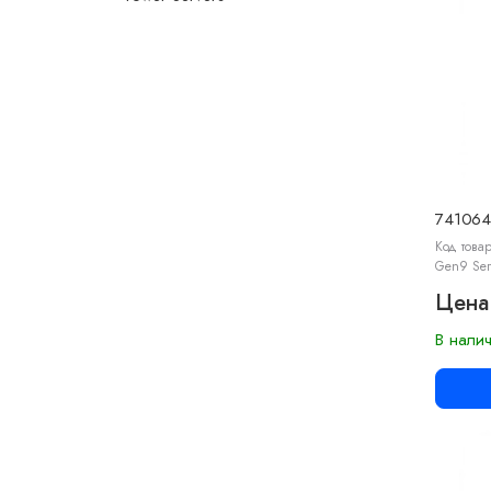
741064
Код товар
Gen9 Ser
Цена
В нали