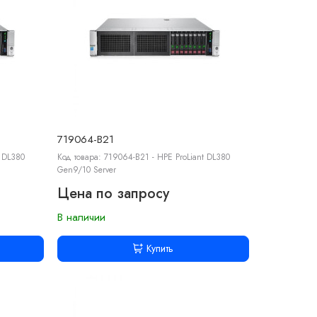
719064-B21
t DL380
Код товара: 719064-B21 - HPE ProLiant DL380
Gen9/10 Server
Цена по запросу
В наличии
Купить