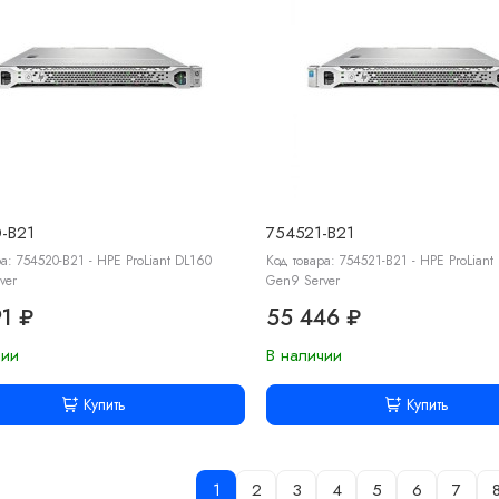
-B21
754521-B21
а: 754520-B21 - HPE ProLiant DL160
Код товара: 754521-B21 - HPE ProLiant
ver
Gen9 Server
1 ₽
55 446 ₽
чии
В наличии
Купить
Купить
1
2
3
4
5
6
7