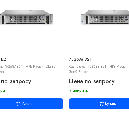
-B21
752688-B21
а: 752687-B21 - HPE ProLiant DL380
Код товара: 752688-B21 - HPE ProLian
ver
Gen9 Server
 по запросу
Цена по запросу
чии
В наличии
Купить
Купить