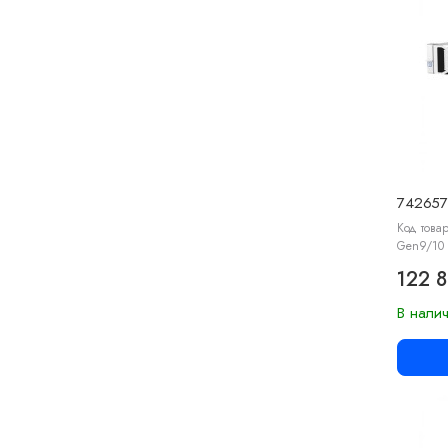
742657
Код товар
Gen9/10 
122 8
В нали