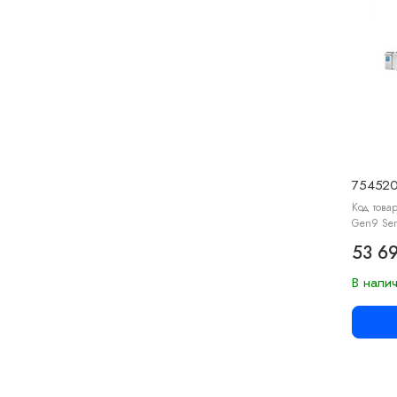
754520
Код товар
Gen9 Ser
53 69
В нали