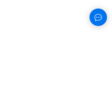
окупателям
тправка
ицензия
оглашение