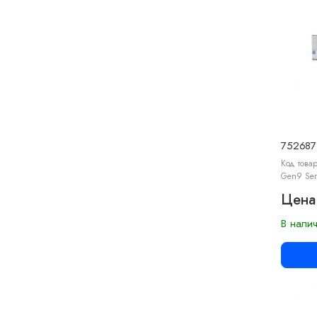
752687
Код товар
Gen9 Ser
Цена
В нали