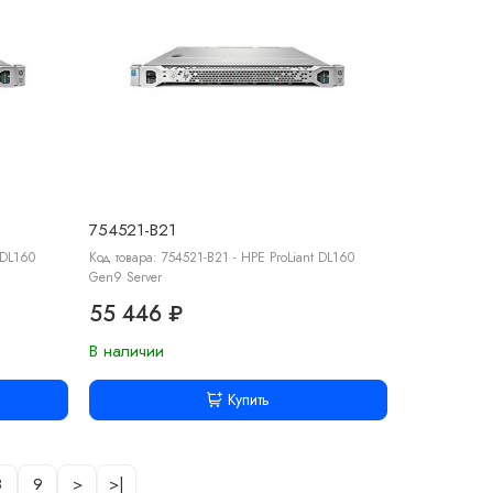
754521-B21
 DL160
Код товара: 754521-B21 - HPE ProLiant DL160
Gen9 Server
55 446 ₽
В наличии
Купить
8
9
>
>|