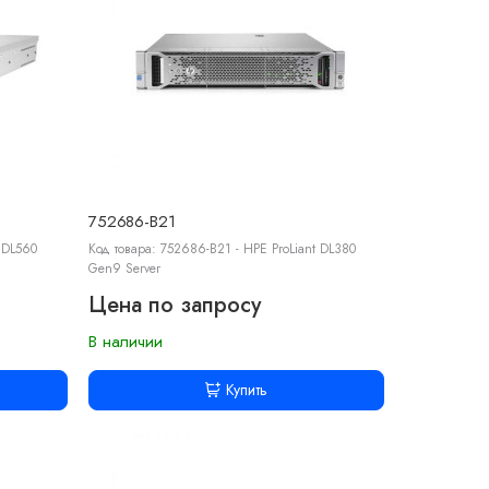
752686-B21
t DL560
Код товара: 752686-B21 - HPE ProLiant DL380
Gen9 Server
Цена по запросу
В наличии
Купить