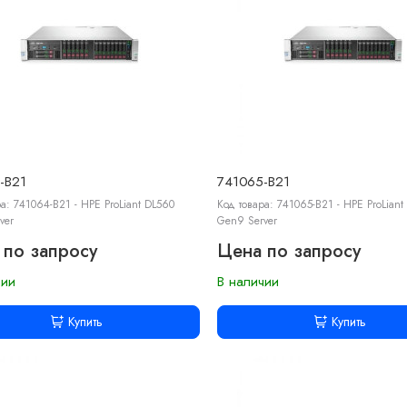
-B21
741065-B21
а: 741064-B21 - HPE ProLiant DL560
Код товара: 741065-B21 - HPE ProLiant
ver
Gen9 Server
 по запросу
Цена по запросу
чии
В наличии
Купить
Купить