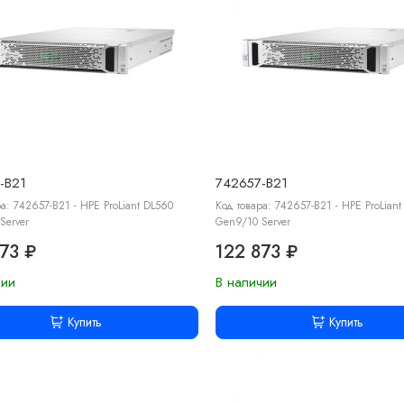
-B21
742657-B21
а: 742657-B21 - HPE ProLiant DL560
Код товара: 742657-B21 - HPE ProLian
Server
Gen9/10 Server
73 ₽
122 873 ₽
чии
В наличии
Купить
Купить