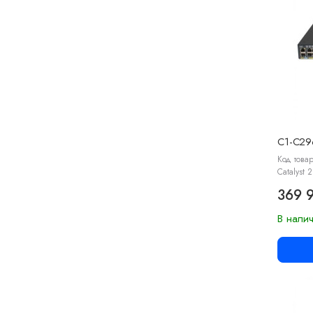
C1-C29
Код това
Catalyst 
369 
В нали