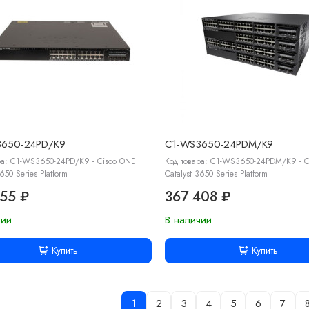
3650-24PD/K9
C1-WS3650-24PDM/K9
ра: C1-WS3650-24PD/K9 - Cisco ONE
Код товара: C1-WS3650-24PDM/K9 - C
3650 Series Platform
Catalyst 3650 Series Platform
655 ₽
367 408 ₽
чии
В наличии
Купить
Купить
1
2
3
4
5
6
7