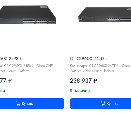
60X-24PS-L
C1-C2960X-24TD-L
ра: C1-C2960X-24PS-L - Cisco ONE
Код товара: C1-C2960X-24TD-L - Cisc
2960 Series Platform
Catalyst 2960 Series Platform
77 ₽
238 937 ₽
чии
В наличии
Купить
Купить