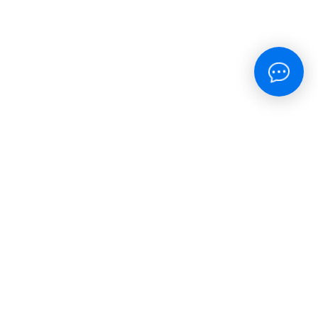
окупателям
тправка
ицензия