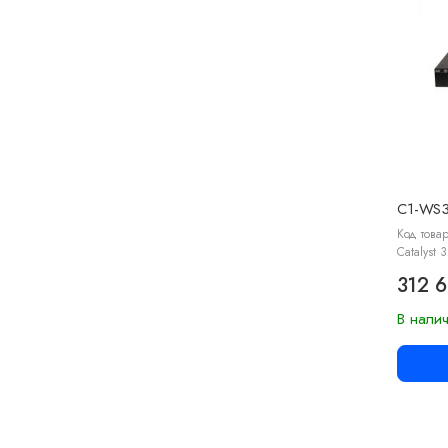
C1-WS
Код това
Catalyst 
312 
В нали