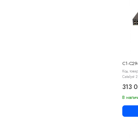
C1-C29
Код това
Catalyst 
313 
В нали