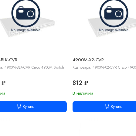
BLK-CVR
4900M-X2-CVR
ра: 4900M-BLK-CVR Cisco 4900M Switch
Код товара: 4900M-X2-CVR Cisco 490
 ₽
812 ₽
чии
В наличии
Купить
Купить