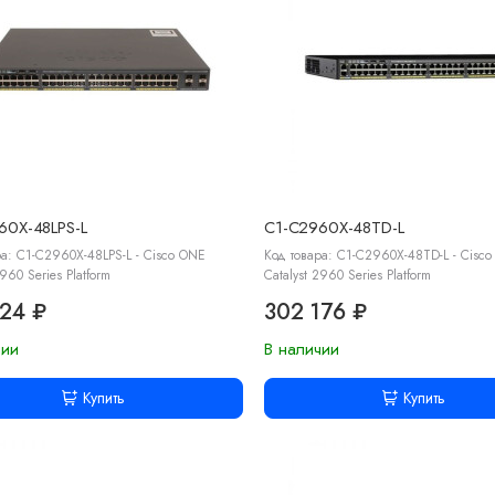
60X-48LPS-L
C1-C2960X-48TD-L
ра: C1-C2960X-48LPS-L - Cisco ONE
Код товара: C1-C2960X-48TD-L - Cisc
2960 Series Platform
Catalyst 2960 Series Platform
024 ₽
302 176 ₽
чии
В наличии
Купить
Купить