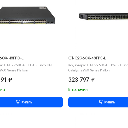
60X-48FPD-L
C1-C2960X-48FPS-L
ра: C1-C2960X-48FPD-L - Cisco ONE
Код товара: C1-C2960X-48FPS-L - Cisc
2960 Series Platform
Catalyst 2960 Series Platform
991 ₽
323 797 ₽
чии
В наличии
Купить
Купить