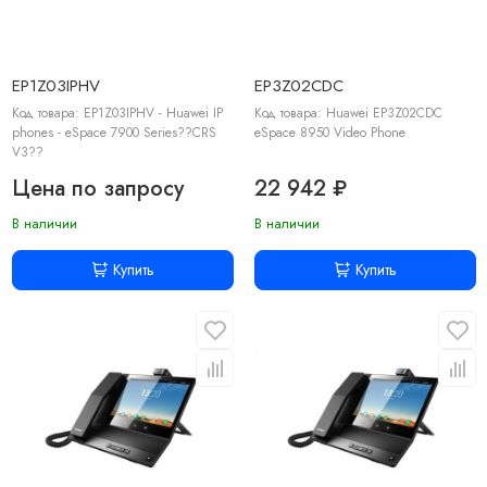
EP1Z03IPHV
EP3Z02CDC
Код товара: EP1Z03IPHV - Huawei IP
Код товара: Huawei EP3Z02CDC
phones - eSpace 7900 Series??CRS
eSpace 8950 Video Phone
V3??
Цена по запросу
22 942 ₽
В наличии
В наличии
Купить
Купить