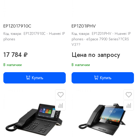
EP1Z017910C
EP1Z01IPHV
Код товара: EP1Z017910C - Huawei IP
Код товара: EP1Z01IPHV - Huawei IP
phones
phones - eSpace 7900 Series??CRS
V3??
17 784 ₽
Цена по запросу
В наличии
В наличии
Купить
Купить