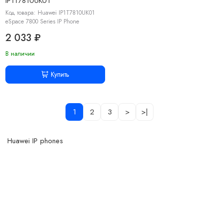
IP1T7810UK01
Код товара: Huawei IP1T7810UK01
eSpace 7800 Series IP Phone
2 033 ₽
В наличии
Купить
1
2
3
>
>|
Huawei IP phones