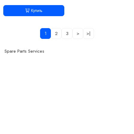
Купить
1
2
3
>
>|
Spare Parts Services