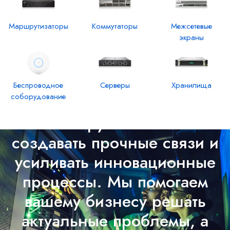
Маршрутизаторы
Коммутаторы
Межсетевые
экраны
Беспроводное
Серверы
Хранилища
соборудование
Решения IT GROUP
С Айти Групп вы можете
создавать прочные связи и
усиливать инновационные
процессы. Мы помогаем
вашему бизнесу решать
актуальные проблемы, а