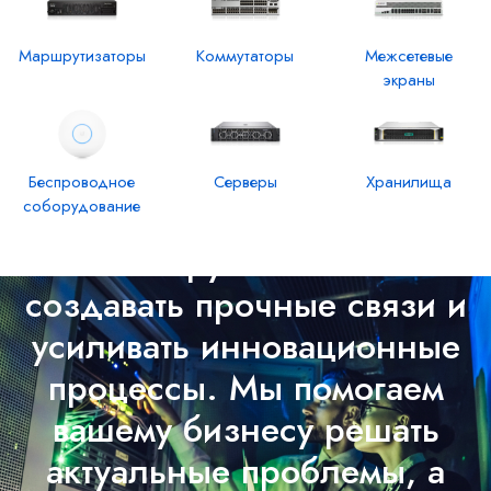
Маршрутизаторы
Коммутаторы
Межсетевые
экраны
Беспроводное
Серверы
Хранилища
соборудование
Решения IT GROUP
С Айти Групп вы можете
создавать прочные связи и
усиливать инновационные
процессы. Мы помогаем
вашему бизнесу решать
актуальные проблемы, а